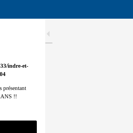
33/indre-et-
304
 présentant
ANS !!