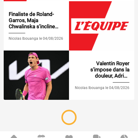
Finaliste de Roland-
Garros, Maja
Chwalinska s'incline
dès son entrée en lice
au WTA 1000 de
Nicolas Ibouanga le 04/08/2026
Toronto
Valentin Royer
s'impose dans la
douleur, Adrian
Mannarino éliminé dès
le premier tour au
Nicolas Ibouanga le 04/08/2026
Masters 1 000 de
Montréal