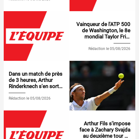
1000 de Montréal
Vainqueur de l'ATP 500
de Washington, le 8e
mondial Taylor Fritz
sorti dès son entrée en
lice au Masters 1000
Rédaction le 05/08/2026
de Montréal
Dans un match de près
de 3 heures, Arthur
Rinderknech s'en sort
contre Miomir
Kecmanovic et accède
Rédaction le 05/08/2026
au 3e tour du Masters
1000 de Montréal
Arthur Fils s'impose
face à Zachary Svajda
au deuxième tour du