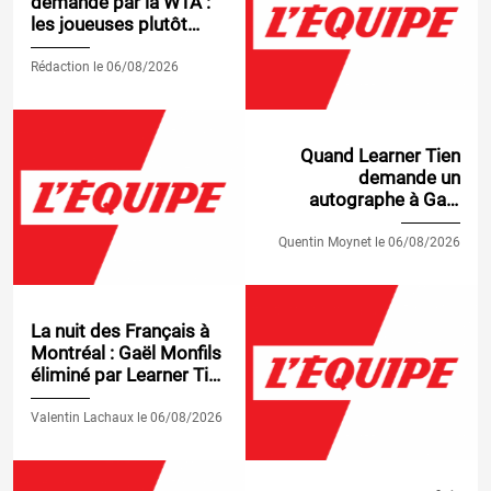
demandé par la WTA :
les joueuses plutôt
alignées avec cette
nouvelle règle
Rédaction le 06/08/2026
Quand Learner Tien
demande un
autographe à Gaël
Monfils, qu'il vient de
battre à Montréal
Quentin Moynet le 06/08/2026
La nuit des Français à
Montréal : Gaël Monfils
éliminé par Learner Tien
pour sa dernière,
Titouan Droguet qualifié
Valentin Lachaux le 06/08/2026
pour le 3e tour