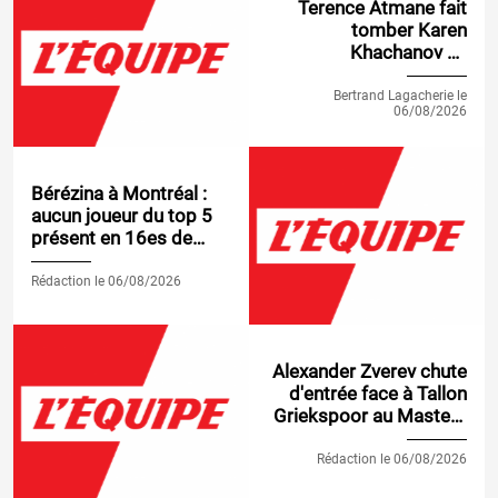
Terence Atmane fait
tomber Karen
Khachanov au
deuxième tour du
Masters 1000 de
Bertrand Lagacherie le
06/08/2026
Montréal
Bérézina à Montréal :
aucun joueur du top 5
présent en 16es de
finale d'un Masters
1000, une première
Rédaction le 06/08/2026
depuis 1991
Alexander Zverev chute
d'entrée face à Tallon
Griekspoor au Masters
1000 de Montréal
Rédaction le 06/08/2026