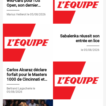
wild-card pour l'US
Open, son dernier
Grand Chelem, Léolia
Jeanjean également
Marius Veillerot le 05/08/2026
invitée
Sabalenka réussit son
entrée en lice
le 05/08/2026
Carlos Alcaraz déclare
forfait pour le Masters
1000 de Cincinnati et
repousse encore sa
reprise
Bertrand Lagacherie le
05/08/2026