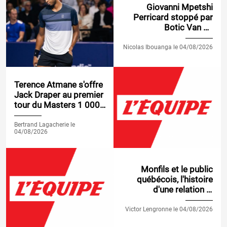
Giovanni Mpetshi
Perricard stoppé par
Botic Van de
Zandschulp dès le
premier tour du
Nicolas Ibouanga le 04/08/2026
Masters 1 000 de
Montréal
Terence Atmane s'offre
Jack Draper au premier
tour du Masters 1 000
de Montréal
Bertrand Lagacherie le
04/08/2026
Monfils et le public
québécois, l'histoire
d'une relation si
particulière
Victor Lengronne le 04/08/2026