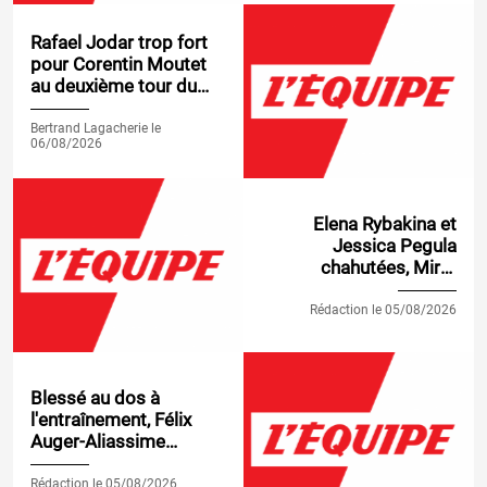
Rafael Jodar trop fort
pour Corentin Moutet
au deuxième tour du
Masters 1000 de
Montréal
Bertrand Lagacherie le
06/08/2026
Elena Rybakina et
Jessica Pegula
chahutées, Mirra
Andreeva et Coco Gauff
déroulent au WTA 1000
Rédaction le 05/08/2026
de Toronto
Blessé au dos à
l'entraînement, Félix
Auger-Aliassime
déclare forfait pour son
2e tour au Masters
Rédaction le 05/08/2026