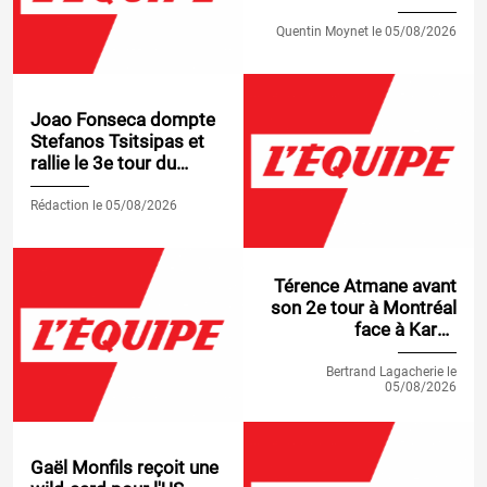
Masters 1000 de
Montréal
Quentin Moynet le 05/08/2026
Joao Fonseca dompte
Stefanos Tsitsipas et
rallie le 3e tour du
Masters 1000 de
Montréal, Valentin
Rédaction le 05/08/2026
Vacherot éliminé
d'entrée
Térence Atmane avant
son 2e tour à Montréal
face à Karen
Khachanov et la
perspective de
Bertrand Lagacherie le
05/08/2026
défendre de gros
points à Cincinnati : «
J'essaie de ne pas me
mettre de pression »
Gaël Monfils reçoit une