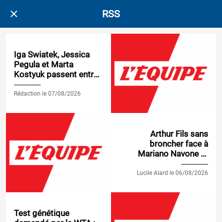
RSS
Iga Swiatek, Jessica
Pegula et Marta
Kostyuk passent entre
les gouttes au WTA
1000 de Toronto
Rédaction le 07/08/2026
Arthur Fils sans
broncher face à
Mariano Navone et
qualifié pour les
huitièmes du Masters
Lucile Alard le 06/08/2026
1000 de Montréal
Test génétique