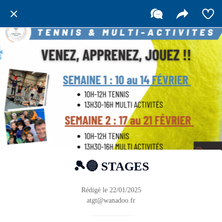
🎾🔵 STAGES
Rédigé le 22/01/2025
atgt@wanadoo.fr