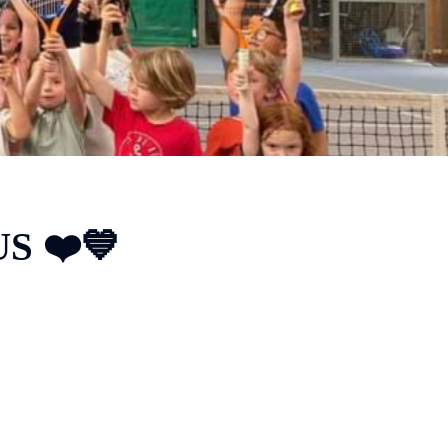
S ❤️💙