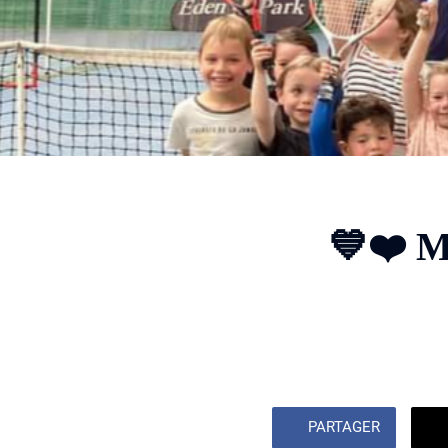
💙❤️ 
PARTAGER